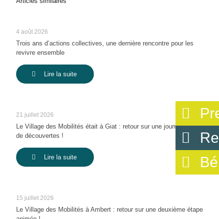
Articles similaires
4 août 2026
Trois ans d’actions collectives, une dernière rencontre pour les
revivre ensemble
Lire la suite
Pr
21 juillet 2026
Le Village des Mobilités était à Giat : retour sur une journée pleine
Re
de découvertes !
Lire la suite
Bé
15 juillet 2026
Le Village des Mobilités à Ambert : retour sur une deuxième étape
animée !