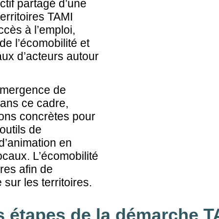
ctif partagé d’une
territoires TAMI
accès à l’emploi,
 de
l’écomobilité et
eaux
d’acteurs autour
’émergence de
Dans ce cadre,
ions concrètes pour
outils de
d’animation en
locaux.
L’écomobilité
ires afin
de
sur les territoires.
s étapes de la démarche T