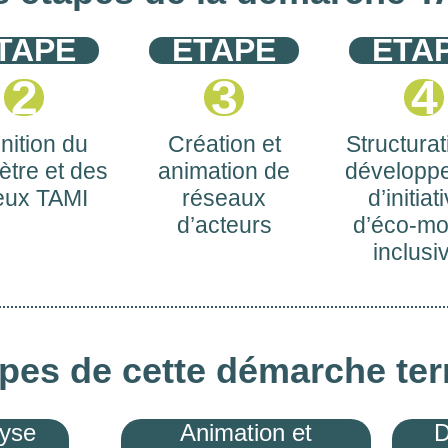
TAPE
ETAPE
ETA
2
3
4
nition du
Création et
Structurat
ètre et des
animation de
développ
eux TAMI
réseaux
d’initiat
d’acteurs
d’éco-mob
inclusi
pes de cette démarche terr
yse
Animation et
D