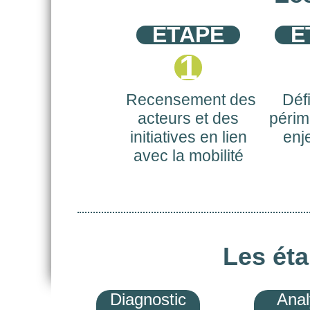
ETAPE
E
1
Recensement
des
Défi
acteurs
et des
périm
initiatives
en lien
enj
avec la mobilité
Les éta
Diagnostic
Anal