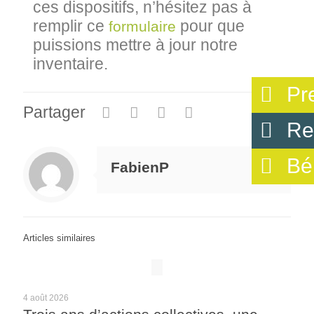
ces dispositifs, n’hésitez pas à
remplir ce
pour que
formulaire
puissions mettre à jour notre
inventaire.
Pr
Partager
0
Re
Bé
FabienP
Articles similaires
4 août 2026