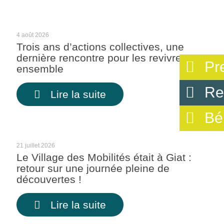
4 août 2026
Trois ans d’actions collectives, une
dernière rencontre pour les revivre
Pr
ensemble
Re
Lire la suite
Bé
21 juillet 2026
Le Village des Mobilités était à Giat :
retour sur une journée pleine de
découvertes !
Lire la suite