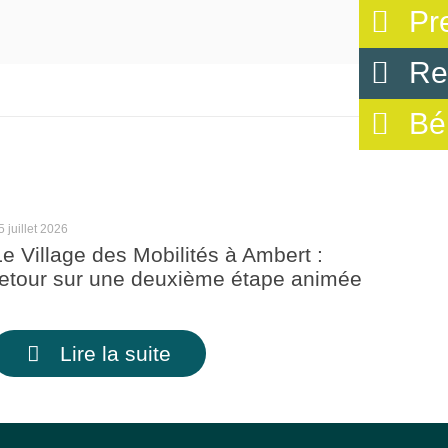
Pr
Re
Bé
5 juillet 2026
Le Village des Mobilités à Ambert :
retour sur une deuxième étape animée
Lire la suite