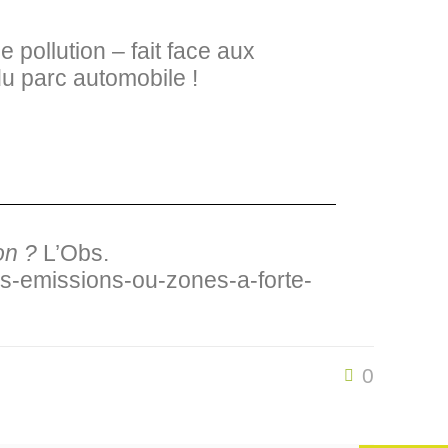
 pollution – fait face aux
du parc automobile !
ion ?
L’Obs.
-emissions-ou-zones-a-forte-
0