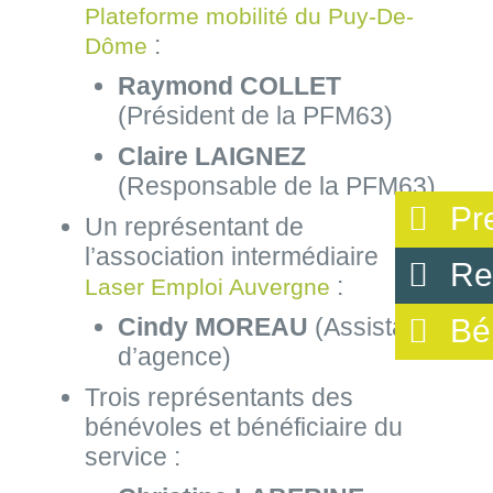
Plateforme mobilité du Puy-De-
:
Dôme
Raymond COLLET
(Président de la PFM63)
Claire LAIGNEZ
(Responsable de la PFM63)
Pr
Un représentant de
l’association intermédiaire
Re
:
Laser Emploi Auvergne
Bé
Cindy MOREAU
(Assistante
d’agence)
Trois représentants des
bénévoles et bénéficiaire du
service :