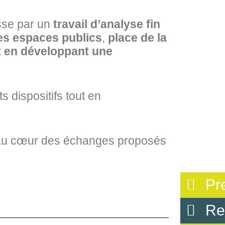
asse par un
travail d’analyse fin
es espaces publics
,
place de la
t en développant une
s dispositifs tout en
st au cœur des échanges proposés
Pr
Re