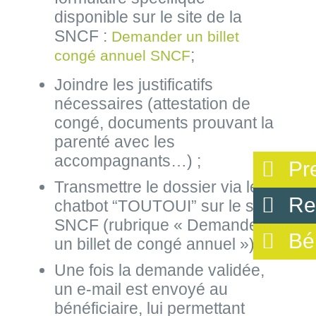
disponible sur le site de la
SNCF :
Demander un billet
;
congé annuel SNCF
Joindre les justificatifs
nécessaires (attestation de
congé, documents prouvant la
parenté avec les
accompagnants…) ;
Pr
Transmettre le dossier via le
Re
chatbot “TOUTOUI” sur le site
SNCF (rubrique « Demander
Bé
un billet de congé annuel ») ;
Une fois la demande validée,
un e-mail est envoyé au
bénéficiaire, lui permettant