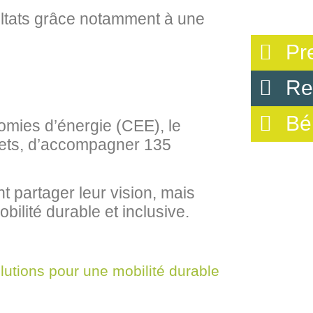
sultats grâce notamment à une
Pr
Re
Bé
omies d’énergie (CEE), le
jets, d’accompagner 135
t partager leur vision, mais
ilité durable et inclusive.
lutions pour une mobilité durable