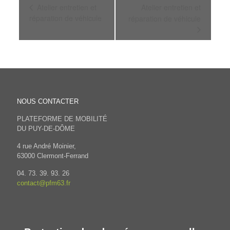
Navigation
Atelier entretien et
Atelier entretien et
Évènement
réparation de véhicule
réparation de véhicule
NOUS CONTACTER
PLATEFORME DE MOBILITÉ
DU PUY-DE-DÔME
4 rue André Moinier,
63000 Clermont-Ferrand
04. 73. 39. 93. 26
contact@pfm63.fr