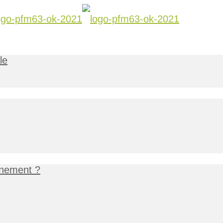
le
gnement ?