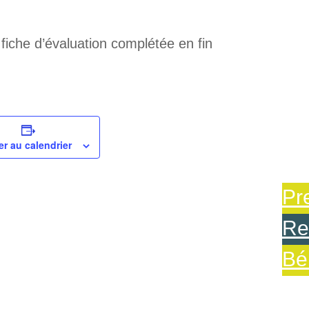
 fiche d’évaluation complétée en fin
er au calendrier
Pr
Re
Bé