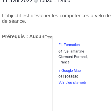
11 avril 2022
10h30
12h00
@
–
L’objectif est d’évaluer les compétences à vélo de
de séance.
Prérequis : Aucun
Free
Fit-Formation
64 rue lamartine
Clermont-Ferrand
,
France
+ Google Map
0641068980
Voir Lieu site web