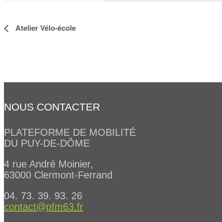
Navigation
Atelier Vélo-école
Évènement
NOUS CONTACTER
PLATEFORME DE MOBILITÉ
DU PUY-DE-DÔME
4 rue André Moinier,
63000 Clermont-Ferrand
04. 73. 39. 93. 26
contact@pfm63.fr