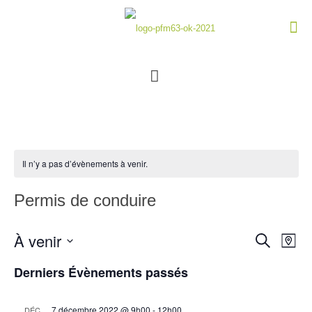
Il n’y a pas d’évènements à venir.
Permis de conduire
À venir
Recherch
Navi
Recherche
Map
de
et
Select
vues
navigatio
Derniers Évènements passés
date.
Évè
de
vues
7 décembre 2022 @ 9h00
-
12h00
DÉC