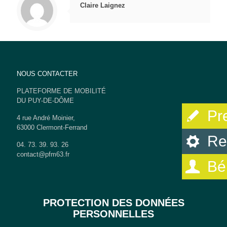
Claire Laignez
NOUS CONTACTER
PLATEFORME DE MOBILITÉ
DU PUY-DE-DÔME
Pr
4 rue André Moinier,
63000 Clermont-Ferrand
Re
04. 73. 39. 93. 26
contact@pfm63.fr
Bé
PROTECTION DES DONNÉES
PERSONNELLES