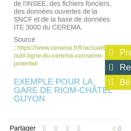
de l’INSEE, des fichiers fonciers,
des données ouvertes de la
SNCF et de la base de données
ITE 3000 du CEREMA.
Source
:
https://www.cerema.fr/fr/actualites/geofer
Pr
outil-ligne-du-cerema-connaitre-
potentiel
Re
EXEMPLE POUR LA
Bé
GARE DE RIOM-CHÂTEL
GUYON
Partager
0