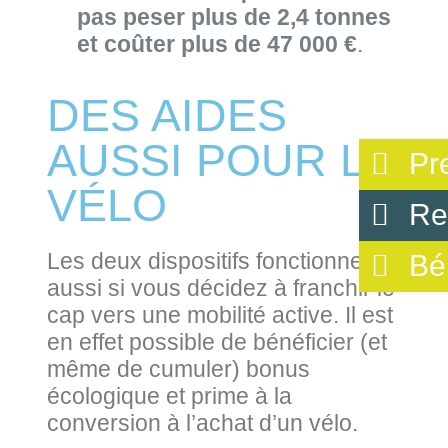
pas peser plus de 2,4 tonnes
et coûter plus de 47 000 €
.
DES AIDES
AUSSI POUR LE
Pr
VÉLO
Re
Les deux dispositifs fonctionnent
Bé
aussi si vous décidez à franchir le
cap vers une mobilité active. Il est
en effet possible de bénéficier (et
même de cumuler) bonus
écologique et prime à la
conversion à l’achat d’un vélo.