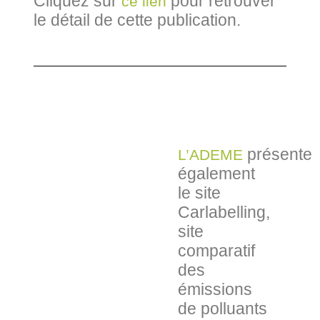
Cliquez sur
pour retrouver
ce lien
le détail de cette publication.
présente
L’ADEME
également
le site
Carlabelling,
site
comparatif
des
émissions
de polluants