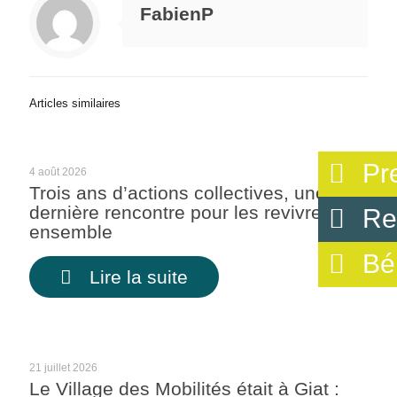
FabienP
Articles similaires
Pr
4 août 2026
Trois ans d’actions collectives, une
dernière rencontre pour les revivre
Re
ensemble
Bé
Lire la suite
21 juillet 2026
Le Village des Mobilités était à Giat :