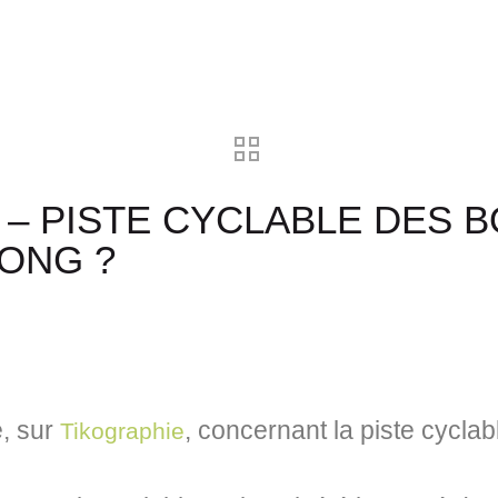
– PISTE CYCLABLE DES B
LONG ?
e, sur
,
concernant la piste cycla
Tikographie