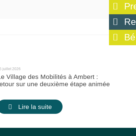
Pr
Re
Bé
5 juillet 2026
Le Village des Mobilités à Ambert :
retour sur une deuxième étape animée
Lire la suite