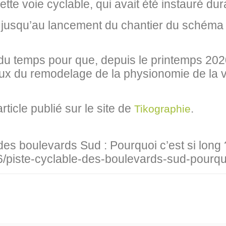
cette voie cyclable, qui avait été instauré du
at, jusqu’au lancement du chantier du schéma 
u du temps pour que, depuis le printemps 202
ieux du remodelage de la physionomie de la v
article publié sur le site de
.
Tikographie
 des boulevards Sud : Pourquoi c’est si long
6/piste-cyclable-des-boulevards-sud-pourquo