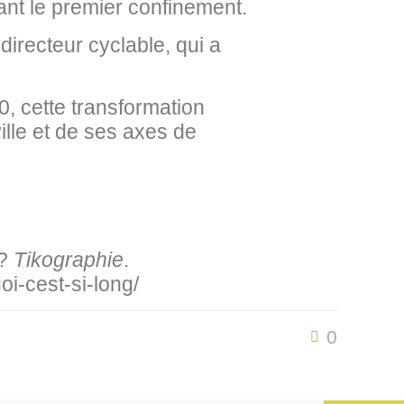
rant le premier confinement.
directeur cyclable, qui a
0, cette transformation
ille et de ses axes de
 ?
Tikographie
.
i-cest-si-long/
0