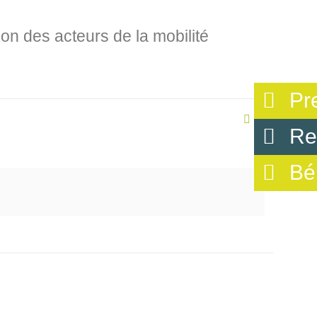
on des acteurs de la mobilité
Pr
0
Re
Bé