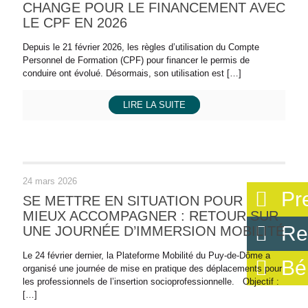
CHANGE POUR LE FINANCEMENT AVEC
LE CPF EN 2026
Depuis le 21 février 2026, les règles d’utilisation du Compte
Personnel de Formation (CPF) pour financer le permis de
conduire ont évolué. Désormais, son utilisation est
[…]
LIRE LA SUITE
24 mars 2026
Pr
SE METTRE EN SITUATION POUR
MIEUX ACCOMPAGNER : RETOUR SUR
Re
UNE JOURNÉE D’IMMERSION MOBILITÉ
Le 24 février dernier, la Plateforme Mobilité du Puy-de-Dôme a
Bé
organisé une journée de mise en pratique des déplacements pour
les professionnels de l’insertion socioprofessionnelle. Objectif :
[…]