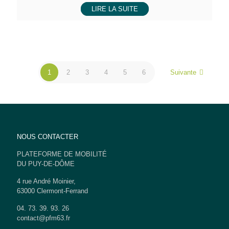
LIRE LA SUITE
1
2
3
4
5
6
Suivante
NOUS CONTACTER
PLATEFORME DE MOBILITÉ
DU PUY-DE-DÔME
4 rue André Moinier,
63000 Clermont-Ferrand
04. 73. 39. 93. 26
contact@pfm63.fr