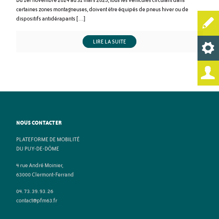
Du 1er novembre 2024 au 31 mars 2025, tous les véhicules circulant dans
certaines zones montagneuses, doivent être équipés de pneus hiver ou de
dispositifs antidérapants
[…]
LIRE LA SUITE
NOUS CONTACTER
PLATEFORME DE MOBILITÉ
DU PUY-DE-DÔME
4 rue André Moinier,
63000 Clermont-Ferrand
04. 73. 39. 93. 26
contact@pfm63.fr