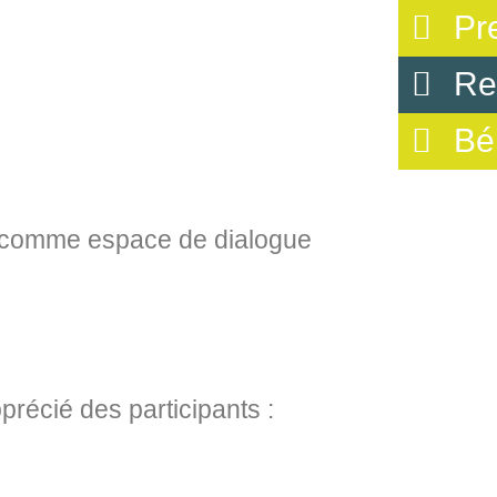
Pr
Re
Bé
ées comme espace de dialogue
précié des participants :