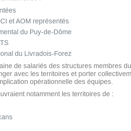
entées
 EPCI et AOM représentés
emental du Puy-de-Dôme
ETS
ional du Livradois‑Forez
zaine de salariés des structures membres du
ger avec les territoires et porter collectiv
’implication opérationnelle des équipes.
uvraient notamment les territoires de :
cans