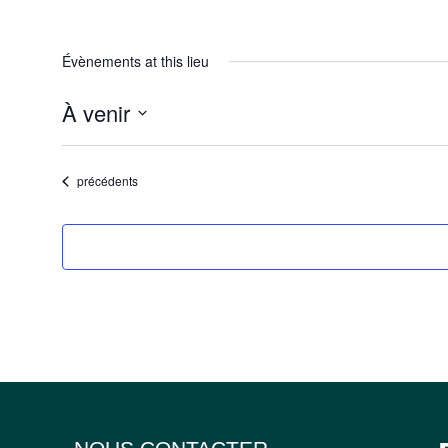
Évènements at this lieu
À venir
Sélectionnez
une
Évènements
date.
précédents