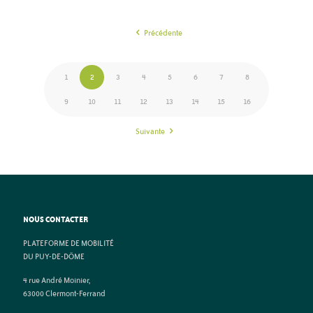
Précédente
1
2
3
4
5
6
7
8
9
10
11
12
13
14
15
16
Suivante
NOUS CONTACTER
PLATEFORME DE MOBILITÉ
DU PUY-DE-DÔME
4 rue André Moinier,
63000 Clermont-Ferrand