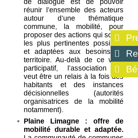
de dialogue est de pouvoir
réunir l’ensemble des acteurs
autour d’une thématique
commune, la mobilité, pour
proposer des actions qui soient
Pr
les plus pertinentes possibles
et adaptées aux besoins du
Re
territoire. Au-delà de ce volet
Bé
participatif, l’association se
veut être un relais à la fois des
habitants et des instances
décisionnelles (autorités
organisatrices de la mobilité
notamment).
Plaine Limagne : offre de
mobilité durable et adaptée.
La communauté de communes