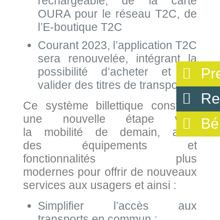
rechargeable, de la carte
OURA pour le réseau T2C, de
l’E-boutique T2C
Courant 2023, l’application T2C
sera renouvelée, intégrant la
possibilité d’acheter et de
Pr
valider des titres de transport
Re
Ce système billettique constitue
une nouvelle étape vers
Bé
la mobilité de demain, avec
des équipements et
fonctionnalités plus
modernes pour offrir de nouveaux
services aux usagers et ainsi :
Simplifier l’accès aux
transports en commun ;