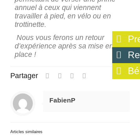
annuel à ceux qui viennent
travailler à pied, en vélo ou en
trottinette.
Nous vous ferons un retour
Pr
d’expérience après sa mise en
Re
place !
Bé
Partager
0
FabienP
Articles similaires