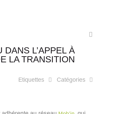
 DANS L’APPEL À
E LA TRANSITION
Etiquettes
Catégories
t adhérente au réseau
, qui
Mob’in