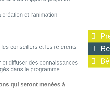
 création et l’animation
Pr
es conseillers et les référents
Re
Bé
r et diffuser des connaissances
agés dans le programme.
tions qui seront menées à