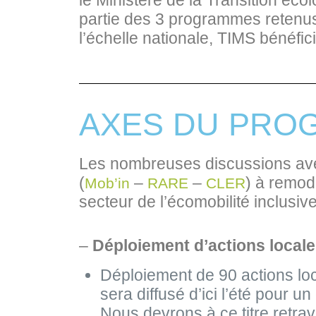
le Ministère de la Transition éco
partie des 3 programmes retenus
l’échelle nationale, TIMS bénéfi
AXES DU PRO
Les nombreuses discussions avec 
(
–
–
) à remode
Mob’in
RARE
CLER
secteur de l’écomobilité inclusiv
–
Déploiement d’actions local
Déploiement de 90 actions loc
sera diffusé d’ici l’été pour 
Nous devrons à ce titre retrav