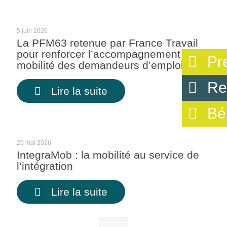
5 juin 2026
La PFM63 retenue par France Travail
pour renforcer l’accompagnement à la
Pr
mobilité des demandeurs d’emploi
Re
Lire la suite
Bé
29 mai 2026
IntegraMob : la mobilité au service de
l’intégration
Lire la suite