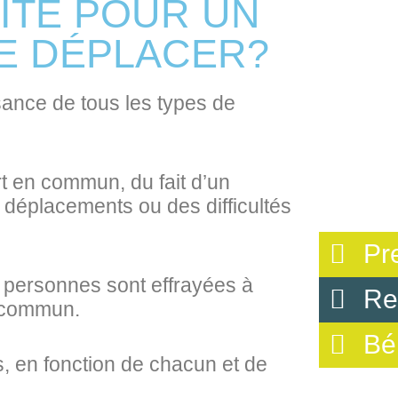
ITÉ POUR UN
SE DÉPLACER?
sance de tous les types de
rt en commun, du fait d’un
déplacements ou des difficultés
Pr
es personnes sont effrayées à
Re
n commun.
Bé
is, en fonction de chacun et de